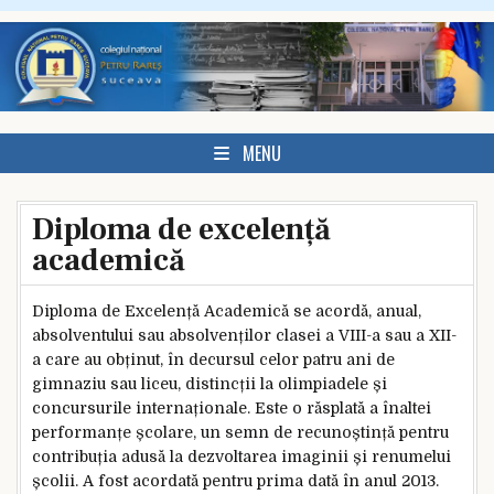
Skip to content
MENU
Diploma de excelență
academică
Diploma de Excelență Academică se acordă, anual,
absolventului sau absolvenților clasei a VIII-a sau a XII-
a care au obținut, în decursul celor patru ani de
gimnaziu sau liceu, distincții la olimpiadele și
concursurile internaționale. Este o răsplată a înaltei
performanțe școlare, un semn de recunoștință pentru
contribuția adusă la dezvoltarea imaginii și renumelui
școlii. A fost acordată pentru prima dată în anul 2013.