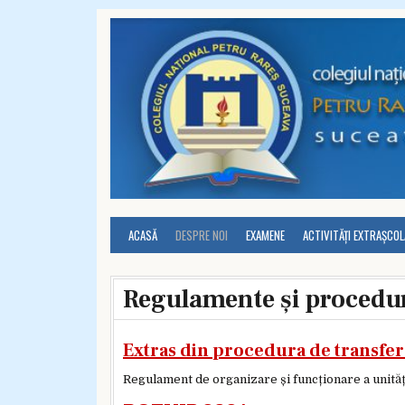
Skip to content
ACASĂ
DESPRE NOI
EXAMENE
ACTIVITĂȚI EXTRAȘCO
Regulamente și procedu
Extras din procedura de transfer 
Regulament de organizare și funcționare a unită