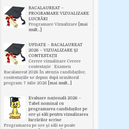
BACALAUREAT –
PROGRAMARE VIZUALIZARE
LUCRĂRI
Programare Vizualizare
[mai
mult…]
UPDATE – BACALAUREAT
2026 – VIZUALIZARE ȘI
CONTESTAȚII
Cerere vizualizare Cerere
contestație Examen
Bacalaureat 2026 În atenția candidaților,
contestațiile se depun după următorul
program: 7 iulie 2026
[mai mult…]
Evaluare națională 2026 –
Tabel nominal cu
programarea candidaților pe
ore și săli pentru vizualizarea
lucrărilor scrise
Programarea pe ore și săli se poate