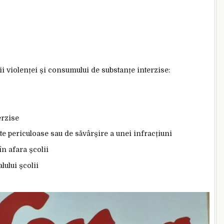
i violenței și consumului de substanțe interzise:
erzise
te periculoase sau de săvârșire a unei infracțiuni
în afara școlii
lului școlii