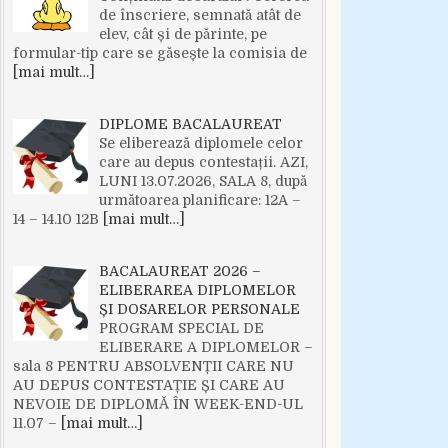
de înscriere, semnată atât de
elev, cât și de părinte, pe
formular-tip care se găsește la comisia de
[mai mult…]
DIPLOME BACALAUREAT
Se eliberează diplomele celor
care au depus contestații. AZI,
LUNI 13.07.2026, SALA 8, după
următoarea planificare: 12A –
14 – 14.10 12B
[mai mult…]
BACALAUREAT 2026 –
ELIBERAREA DIPLOMELOR
ȘI DOSARELOR PERSONALE
PROGRAM SPECIAL DE
ELIBERARE A DIPLOMELOR –
sala 8 PENTRU ABSOLVENȚII CARE NU
AU DEPUS CONTESTAȚIE ȘI CARE AU
NEVOIE DE DIPLOMĂ ÎN WEEK-END-UL
11.07 –
[mai mult…]