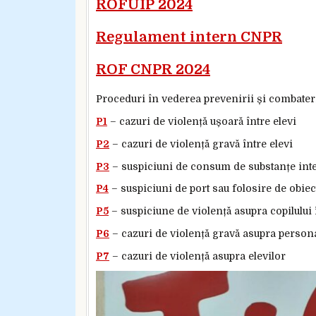
ROFUIP 2024
Regulament intern CNPR
ROF CNPR 2024
Proceduri în vederea prevenirii și combateri
P1
– cazuri de violență ușoară între elevi
P2
– cazuri de violență gravă între elevi
P3
– suspiciuni de consum de substanțe int
P4
– suspiciuni de port sau folosire de obiec
P5
– suspiciune de violență asupra copilului 
P6
– cazuri de violență gravă asupra persona
P7
– cazuri de violență asupra elevilor