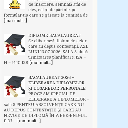
de înscriere, semnată atât de
elev, cât și de părinte, pe
formular-tip care se găsește la comisia de
[mai mult…]
DIPLOME BACALAUREAT
Se eliberează diplomele celor
care au depus contestații. AZI,
LUNI 13.07.2026, SALA 8, după
următoarea planificare: 12A –
14 – 14.10 12B
[mai mult…]
BACALAUREAT 2026 –
ELIBERAREA DIPLOMELOR
ȘI DOSARELOR PERSONALE
PROGRAM SPECIAL DE
ELIBERARE A DIPLOMELOR –
sala 8 PENTRU ABSOLVENȚII CARE NU
AU DEPUS CONTESTAȚIE ȘI CARE AU
NEVOIE DE DIPLOMĂ ÎN WEEK-END-UL
11.07 –
[mai mult…]