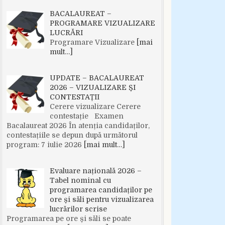
BACALAUREAT –
PROGRAMARE VIZUALIZARE
LUCRĂRI
Programare Vizualizare
[mai
mult…]
UPDATE – BACALAUREAT
2026 – VIZUALIZARE ȘI
CONTESTAȚII
Cerere vizualizare Cerere
contestație Examen
Bacalaureat 2026 În atenția candidaților,
contestațiile se depun după următorul
program: 7 iulie 2026
[mai mult…]
Evaluare națională 2026 –
Tabel nominal cu
programarea candidaților pe
ore și săli pentru vizualizarea
lucrărilor scrise
Programarea pe ore și săli se poate