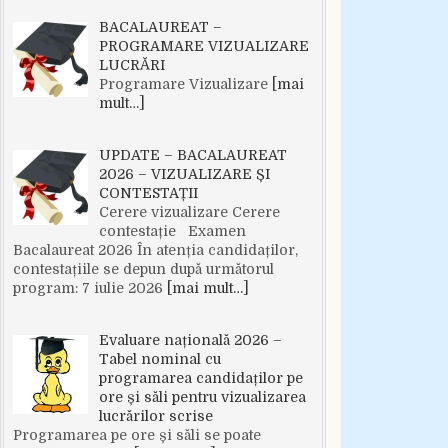
BACALAUREAT –
PROGRAMARE VIZUALIZARE
LUCRĂRI
Programare Vizualizare
[mai
mult…]
UPDATE – BACALAUREAT
2026 – VIZUALIZARE ȘI
CONTESTAȚII
Cerere vizualizare Cerere
contestație Examen
Bacalaureat 2026 În atenția candidaților,
contestațiile se depun după următorul
program: 7 iulie 2026
[mai mult…]
Evaluare națională 2026 –
Tabel nominal cu
programarea candidaților pe
ore și săli pentru vizualizarea
lucrărilor scrise
Programarea pe ore și săli se poate