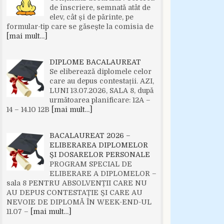
de înscriere, semnată atât de
elev, cât și de părinte, pe
formular-tip care se găsește la comisia de
[mai mult…]
DIPLOME BACALAUREAT
Se eliberează diplomele celor
care au depus contestații. AZI,
LUNI 13.07.2026, SALA 8, după
următoarea planificare: 12A –
14 – 14.10 12B
[mai mult…]
BACALAUREAT 2026 –
ELIBERAREA DIPLOMELOR
ȘI DOSARELOR PERSONALE
PROGRAM SPECIAL DE
ELIBERARE A DIPLOMELOR –
sala 8 PENTRU ABSOLVENȚII CARE NU
AU DEPUS CONTESTAȚIE ȘI CARE AU
NEVOIE DE DIPLOMĂ ÎN WEEK-END-UL
11.07 –
[mai mult…]