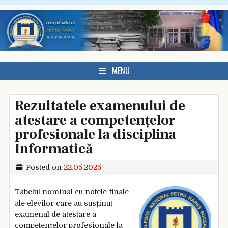
Skip to content
MENU
Rezultatele examenului de
atestare a competențelor
profesionale la disciplina
Informatică
Posted on
22.05.2025
Tabelul nominal cu notele finale
ale elevilor care au susținut
examenul de atestare a
competențelor profesionale la