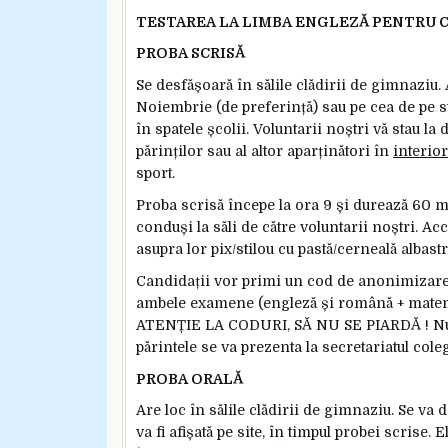
TESTAREA LA LIMBA ENGLEZĂ PENTRU CL
PROBA SCRISĂ
Se desfășoară în sălile clădirii de gimnaziu. 
Noiembrie (de preferință) sau pe cea de pe s
în spatele școlii. Voluntarii noștri vă stau l
părinților sau al altor aparținători în
interior
sport.
Proba scrisă începe la ora 9 și durează 60 min
conduși la săli de către voluntarii noștri. Ac
asupra lor pix/stilou cu pastă/cerneală albastr
Candidații vor primi un cod de anonimizare care
ambele examene (engleză și română + matemat
ATENȚIE LA CODURI, SĂ NU SE PIARDĂ ! Nu se
părintele se va prezenta la secretariatul coleg
PROBA ORALĂ
Are loc în sălile clădirii de gimnaziu. Se v
va fi afișată pe site, în timpul probei scrise.