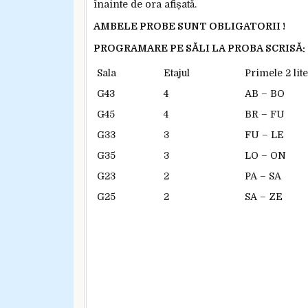
înainte de ora afișată.
AMBELE PROBE SUNT OBLIGATORII !
PROGRAMARE PE SĂLI LA PROBA SCRISĂ:
Sala
Etajul
Primele 2 lit
G43
4
AB – BO
G45
4
BR – FU
G33
3
FU – LE
G35
3
LO – ON
G23
2
PA – SA
G25
2
SA – ZE