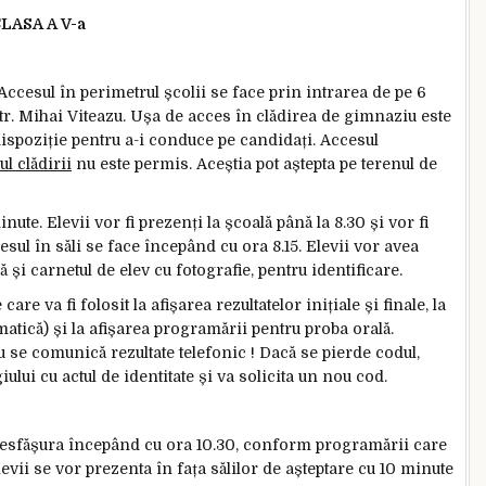
ASA A V-a
Accesul în perimetrul școlii se face prin intrarea de pe 6
tr. Mihai Viteazu. Ușa de acces în clădirea de gimnaziu este
a dispoziție pentru a-i conduce pe candidați. Accesul
ul clădirii
nu este permis. Aceștia pot aștepta pe terenul de
ute. Elevii vor fi prezenți la școală până la 8.30 și vor fi
cesul în săli se face începând cu ora 8.15. Elevii vor avea
ă și carnetul de elev cu fotografie, pentru identificare.
 va fi folosit la afișarea rezultatelor inițiale și finale, la
ică) și la afișarea programării pentru proba orală.
 comunică rezultate telefonic ! Dacă se pierde codul,
iului cu actul de identitate și va solicita un nou cod.
a desfășura începând cu ora 10.30, conform programării care
 Elevii se vor prezenta în fața sălilor de așteptare cu 10 minute