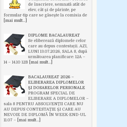
de înscriere, semnată atât de
elev, cât și de părinte, pe
formular-tip care se găsește la comisia de
[mai mult…]
DIPLOME BACALAUREAT
Se eliberează diplomele celor
care au depus contestații. AZI,
LUNI 13.07.2026, SALA 8, după
următoarea planificare: 12A –
14 – 14.10 12B
[mai mult…]
BACALAUREAT 2026 –
ELIBERAREA DIPLOMELOR
ȘI DOSARELOR PERSONALE
PROGRAM SPECIAL DE
ELIBERARE A DIPLOMELOR –
sala 8 PENTRU ABSOLVENȚII CARE NU
AU DEPUS CONTESTAȚIE ȘI CARE AU
NEVOIE DE DIPLOMĂ ÎN WEEK-END-UL
11.07 –
[mai mult…]