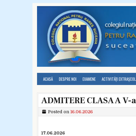
Skip to content
ACASĂ
DESPRE NOI
EXAMENE
ACTIVITĂȚI EXTRAȘCO
ADMITERE CLASA A V-a –
Posted on
16.06.2026
17.06.2026