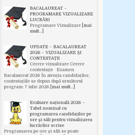
BACALAUREAT –
PROGRAMARE VIZUALIZARE
LUCRĂRI
Programare Vizualizare
[mai
mult…]
UPDATE – BACALAUREAT
2026 – VIZUALIZARE ȘI
CONTESTAȚII
Cerere vizualizare Cerere
contestație Examen
Bacalaureat 2026 În atenția candidaților,
contestațiile se depun după următorul
program: 7 iulie 2026
[mai mult…]
Evaluare națională 2026 –
Tabel nominal cu
programarea candidaților pe
ore și săli pentru vizualizarea
lucrărilor scrise
Programarea pe ore și săli se poate