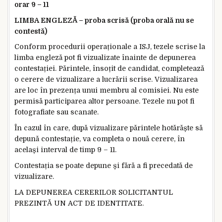
orar 9 – 11
LIMBA ENGLEZĂ – proba scrisă (proba orală nu se
contestă)
Conform procedurii operaționale a ISJ, tezele scrise la
limba engleză pot fi vizualizate înainte de depunerea
contestației. Părintele, însoțit de candidat, completează
o cerere de vizualizare a lucrării scrise. Vizualizarea
are loc în prezența unui membru al comisiei. Nu este
permisă participarea altor persoane. Tezele nu pot fi
fotografiate sau scanate.
În cazul în care, după vizualizare părintele hotărăște să
depună contestație, va completa o nouă cerere, în
același interval de timp 9 – 11.
Contestația se poate depune și fără a fi precedată de
vizualizare.
LA DEPUNEREA CERERILOR SOLICITANTUL
PREZINTĂ UN ACT DE IDENTITATE.