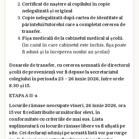
Certificat de naștere al copilului în copie
nelegalizată și original
Copie nelegalizată după cartea de identitate al
părintelui/tutorelui care a completat cererea de
transfer.
Fișa medicală de la cabinetul medical al școlii.
(în cazul în care cabinetul este închis, fișa poate
fi adusă și la începerea noului an școlar)
Dosarele de transfer, cu cererea semnată de directorul
școlii de proveniență vor fi depuse la secretariatul
colegiului în perioada 23 – 26 iunie 2026, între orele
8.30 și 15.
ETAPA A II-a
Locurile rămase neocupate vineri, 26 iunie 2026, ora
15 vor fi redistribuite următorilor elevi, în
conformitate cu criteriile de mai sus. Lista
suplimentară cu locurile rămase libere va fi afișată pe
site. Cei declarați admiși pe această listă vor parcurge