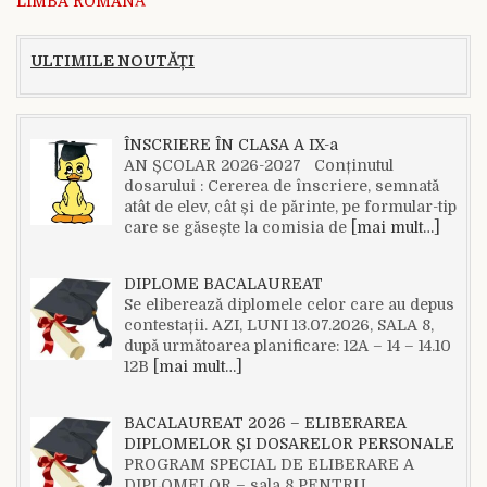
LIMBA ROMÂNĂ
ULTIMILE NOUTĂȚI
ÎNSCRIERE ÎN CLASA A IX-a
AN ȘCOLAR 2026-2027 Conținutul
dosarului : Cererea de înscriere, semnată
atât de elev, cât și de părinte, pe formular-tip
care se găsește la comisia de
[mai mult…]
DIPLOME BACALAUREAT
Se eliberează diplomele celor care au depus
contestații. AZI, LUNI 13.07.2026, SALA 8,
după următoarea planificare: 12A – 14 – 14.10
12B
[mai mult…]
BACALAUREAT 2026 – ELIBERAREA
DIPLOMELOR ȘI DOSARELOR PERSONALE
PROGRAM SPECIAL DE ELIBERARE A
DIPLOMELOR – sala 8 PENTRU