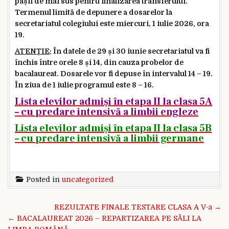
pașii de mai sus pentru finalizarea transferului.
Termenul limită de depunere a dosarelor la
secretariatul colegiului este miercuri, 1 iulie 2026, ora
19.
ATENȚIE
: În datele de 29 și 30 iunie secretariatul va fi
închis între orele 8 și 14, din cauza probelor de
bacalaureat. Dosarele vor fi depuse în intervalul 14 – 19.
În ziua de 1 iulie programul este 8 – 16.
Lista elevilor admiși în etapa II la clasa 5A
– cu predare intensivă a limbii engleze
Lista elevilor admiși în etapa II la clasa 5B
– cu predare intensivă a limbii germane
Posted in
uncategorized
Navigare în articole
REZULTATE FINALE TESTARE CLASA A V-a →
← BACALAUREAT 2026 – REPARTIZAREA PE SĂLI LA