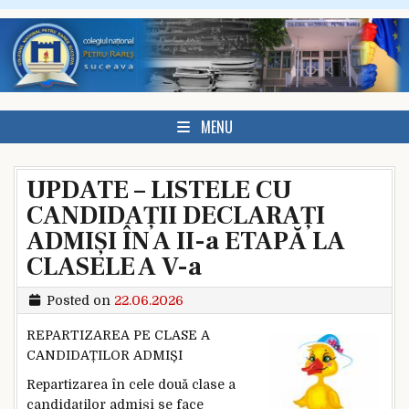
Skip to content
MENU
UPDATE – LISTELE CU
CANDIDAȚII DECLARAȚI
ADMIȘI ÎN A II-a ETAPĂ LA
CLASELE A V-a
Posted on
22.06.2026
REPARTIZAREA PE CLASE A
CANDIDAȚILOR ADMIȘI
Repartizarea în cele două clase a
candidaților admiși se face