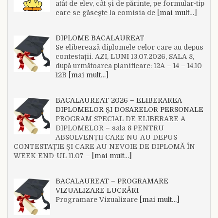
atât de elev, cât și de părinte, pe formular-tip
care se găsește la comisia de
[mai mult…]
DIPLOME BACALAUREAT
Se eliberează diplomele celor care au depus
contestații. AZI, LUNI 13.07.2026, SALA 8,
după următoarea planificare: 12A – 14 – 14.10
12B
[mai mult…]
BACALAUREAT 2026 – ELIBERAREA
DIPLOMELOR ȘI DOSARELOR PERSONALE
PROGRAM SPECIAL DE ELIBERARE A
DIPLOMELOR – sala 8 PENTRU
ABSOLVENȚII CARE NU AU DEPUS
CONTESTAȚIE ȘI CARE AU NEVOIE DE DIPLOMĂ ÎN
WEEK-END-UL 11.07 –
[mai mult…]
BACALAUREAT – PROGRAMARE
VIZUALIZARE LUCRĂRI
Programare Vizualizare
[mai mult…]