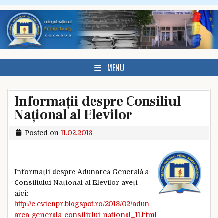
Skip to content
MENU
Informații despre Consiliul
Național al Elevilor
Posted on
11.02.2013
Informații despre Adunarea Generală a
Consiliului Național al Elevilor aveți
aici:
http://elevicnpr.blogspot.ro/2013/02/adun
area-generala-consiliului-national_11.html