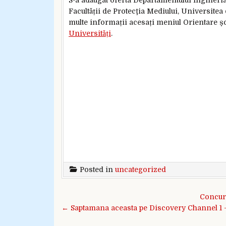
Facultății de Protecţia Mediului, Universite
multe informații acesați meniul Orientare ș
Universități
.
Posted in
uncategorized
Navigare în articole
Concurs
← Saptamana aceasta pe Discovery Channel 1 –