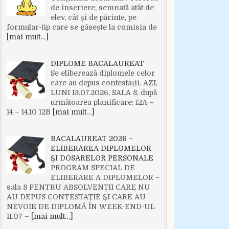
de înscriere, semnată atât de
elev, cât și de părinte, pe
formular-tip care se găsește la comisia de
[mai mult…]
DIPLOME BACALAUREAT
Se eliberează diplomele celor
care au depus contestații. AZI,
LUNI 13.07.2026, SALA 8, după
următoarea planificare: 12A –
14 – 14.10 12B
[mai mult…]
BACALAUREAT 2026 –
ELIBERAREA DIPLOMELOR
ȘI DOSARELOR PERSONALE
PROGRAM SPECIAL DE
ELIBERARE A DIPLOMELOR –
sala 8 PENTRU ABSOLVENȚII CARE NU
AU DEPUS CONTESTAȚIE ȘI CARE AU
NEVOIE DE DIPLOMĂ ÎN WEEK-END-UL
11.07 –
[mai mult…]