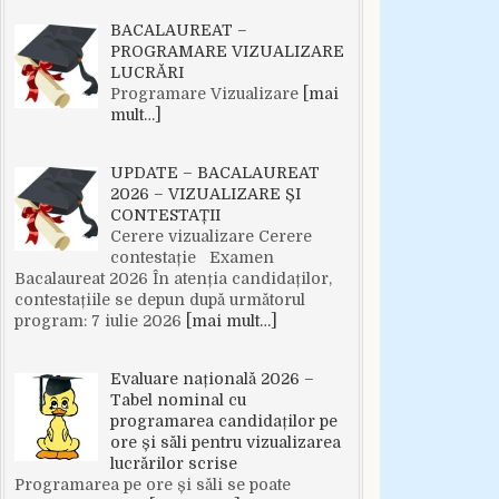
BACALAUREAT –
PROGRAMARE VIZUALIZARE
LUCRĂRI
Programare Vizualizare
[mai
mult…]
UPDATE – BACALAUREAT
2026 – VIZUALIZARE ȘI
CONTESTAȚII
Cerere vizualizare Cerere
contestație Examen
Bacalaureat 2026 În atenția candidaților,
contestațiile se depun după următorul
program: 7 iulie 2026
[mai mult…]
Evaluare națională 2026 –
Tabel nominal cu
programarea candidaților pe
ore și săli pentru vizualizarea
lucrărilor scrise
Programarea pe ore și săli se poate