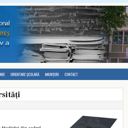
LARE
ORIENTARE ȘCOLARĂ
ANUNȚURI
CONTACT
sități
a Mediului din cadrul