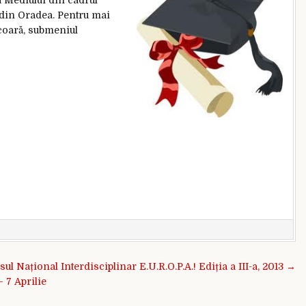
a din Oradea. Pentru mai
coară, submeniul
ul Național Interdisciplinar E.U.R.O.P.A.! Ediția a III-a, 2013 →
 7 Aprilie