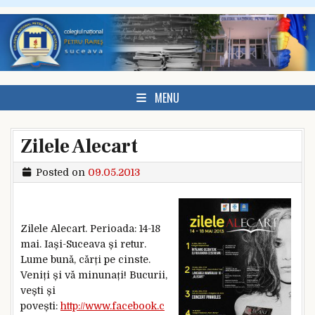
Skip to content
MENU
Zilele Alecart
Posted on
09.05.2013
Zilele Alecart. Perioada: 14-18
mai. Iași-Suceava și retur.
Lume bună, cărți pe cinste.
Veniți și vă minunați! Bucurii,
vești și
povești:
http://www.facebook.c