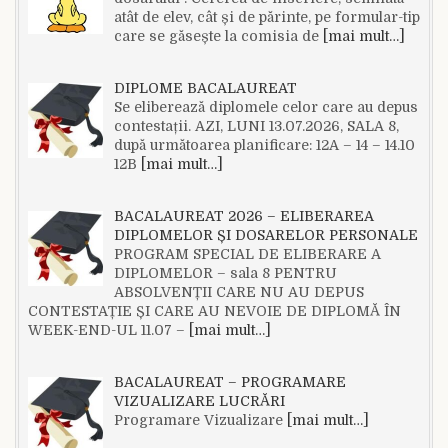
atât de elev, cât și de părinte, pe formular-tip
care se găsește la comisia de
[mai mult…]
DIPLOME BACALAUREAT
Se eliberează diplomele celor care au depus
contestații. AZI, LUNI 13.07.2026, SALA 8,
după următoarea planificare: 12A – 14 – 14.10
12B
[mai mult…]
BACALAUREAT 2026 – ELIBERAREA
DIPLOMELOR ȘI DOSARELOR PERSONALE
PROGRAM SPECIAL DE ELIBERARE A
DIPLOMELOR – sala 8 PENTRU
ABSOLVENȚII CARE NU AU DEPUS
CONTESTAȚIE ȘI CARE AU NEVOIE DE DIPLOMĂ ÎN
WEEK-END-UL 11.07 –
[mai mult…]
BACALAUREAT – PROGRAMARE
VIZUALIZARE LUCRĂRI
Programare Vizualizare
[mai mult…]