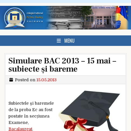
Skip to content
MENU
Simulare BAC 2013 – 15 mai –
subiecte și bareme
Posted on
15.05.2013
Subiectele și baremele
de la proba Ec au fost
postate în secțiunea
Examene,
Bacalaureat
.