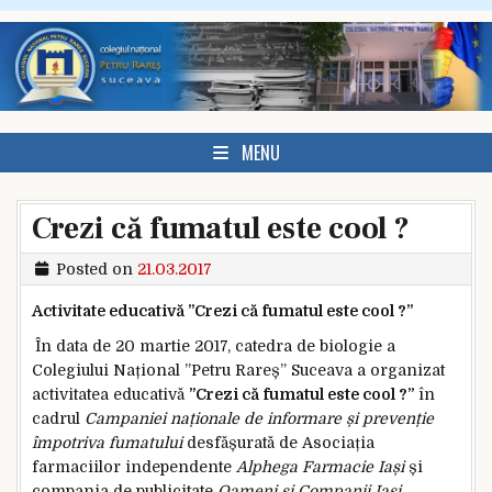
Skip to content
MENU
Crezi că fumatul este cool ?
Posted on
21.03.2017
Activitate educativă ”Crezi că fumatul este cool ?”
În data de 20 martie 2017, catedra de biologie a
Colegiului Național ”Petru Rareș” Suceava a organizat
activitatea educativă
”Crezi că fumatul este cool ?”
în
cadrul
Campaniei naționale de informare și prevenție
împotriva fumatului
desfășurată de Asociația
farmaciilor independente
Alphega Farmacie Iași
și
compania de publicitate
Oameni și Companii Iași.