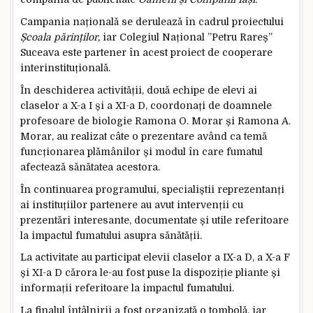
Campania națională se derulează în cadrul proiectului
Școala părinților,
iar Colegiul Național ”Petru Rareș”
Suceava este partener în acest proiect de cooperare
interinstituțională.
În deschiderea activității, două echipe de elevi ai
claselor a X-a I și a XI-a D, coordonați de doamnele
profesoare de biologie Ramona O. Morar și Ramona A.
Morar, au realizat câte o prezentare având ca temă
funcționarea plămânilor și modul în care fumatul
afectează sănătatea acestora.
În continuarea programului, specialiștii reprezentanți
ai instituțiilor partenere au avut intervenții cu
prezentări interesante, documentate și utile referitoare
la impactul fumatului asupra sănătății.
La activitate au participat elevii claselor a IX-a D, a X-a F
și XI-a D cărora le-au fost puse la dispoziție pliante și
informații referitoare la impactul fumatului.
La finalul întâlnirii a fost organizată o tombolă, iar