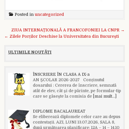
Posted in
uncategorized
Navigare în articole
ZIUA INTERNAȚIONALĂ A FRANCOFONIEI LA CNPR →
← Zilele Porților Deschise la Universitatea din București
ULTIMILE NOUTĂȚI
ÎNSCRIERE ÎN CLASA A IX-a
AN ȘCOLAR 2026-2027 Conținutul
dosarului : Cererea de înscriere, semnată
atât de elev, cât și de părinte, pe formular-tip
care se găsește la comisia de
[mai mult…]
DIPLOME BACALAUREAT
Se eliberează diplomele celor care au depus
contestații. AZI, LUNI 13.07.2026, SALA 8,
după următoarea planificare: 12A – 14 – 14.10