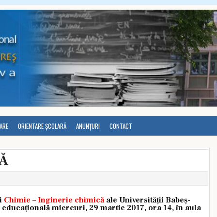
LARE
ORIENTARE ȘCOLARĂ
ANUNȚURI
CONTACT
Ă
i
Chimie – Inginerie chimică
ale Universității Babeș-
a educațională miercuri, 29 martie 2017, ora 14, în aula