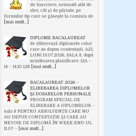
de înscriere, semnată atât de
elev, cât și de părinte, pe
formular-tip care se găsește la comisia de
[mai mult…]
DIPLOME BACALAUREAT
Se eliberează diplomele celor
care au depus contestații. AZI,
LUNI 13.07.2026, SALA 8, după
următoarea planificare: 12A –
14 – 14.10 12B
[mai mult…]
BACALAUREAT 2026 –
ELIBERAREA DIPLOMELOR
ȘI DOSARELOR PERSONALE
PROGRAM SPECIAL DE
ELIBERARE A DIPLOMELOR –
sala 8 PENTRU ABSOLVENȚII CARE NU
AU DEPUS CONTESTAȚIE ȘI CARE AU
NEVOIE DE DIPLOMĂ ÎN WEEK-END-UL
11.07 –
[mai mult…]