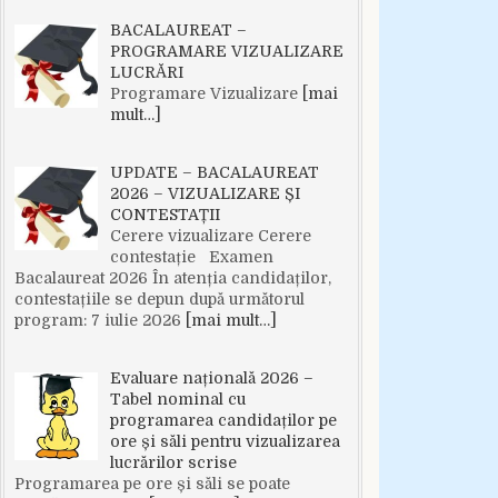
BACALAUREAT –
PROGRAMARE VIZUALIZARE
LUCRĂRI
Programare Vizualizare
[mai
mult…]
UPDATE – BACALAUREAT
2026 – VIZUALIZARE ȘI
CONTESTAȚII
Cerere vizualizare Cerere
contestație Examen
Bacalaureat 2026 În atenția candidaților,
contestațiile se depun după următorul
program: 7 iulie 2026
[mai mult…]
Evaluare națională 2026 –
Tabel nominal cu
programarea candidaților pe
ore și săli pentru vizualizarea
lucrărilor scrise
Programarea pe ore și săli se poate