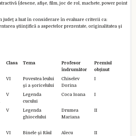
ractivă (desene, afişe, film, joc de rol, machete, power point
n judeţ a luat în considerare în evaluare criterii ca:
ntarea ştiinţifică a aspectelor prezentate, originalitatea şi
Clasa
Tema
Profesor
Premiul
îndrumător
obținut
VI
Povestea leului
Chiselev
I
și a șoricelului
Dorina
V
Legenda
Coca Ioana
I
n
cucului
V
Legenda
Drumea
II
ghiocelului
Mariana
VI
Binele și Răul
Alecu
II