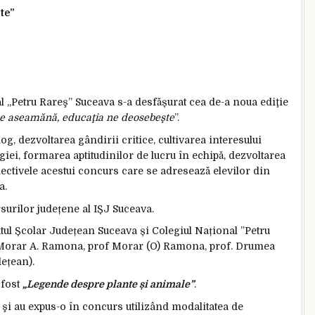
te”
al „Petru Rareş” Suceava s-a desfășurat cea de-a noua ediţie
e aseamănă, educaţia ne deosebeşte
”.
g, dezvoltarea gândirii critice, cultivarea interesului
giei, formarea aptitudinilor de lucru în echipă, dezvoltarea
biectivele acestui concurs care se adresează elevilor din
a.
urilor județene al IȘJ Suceava.
tul Școlar Județean Suceava și Colegiul Național ”Petru
. Morar A. Ramona, prof Morar (O) Ramona, prof. Drumea
dețean).
 fost
„Legende despre plante și animale”
.
mă şi au expus-o în concurs utilizând modalitatea de