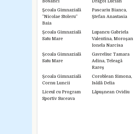
Bosanci
Drăgoi Lucian
Școala Gimnazială
Pascariu Bianca,
”Nicolae Stoleru”
Ștefan Anastasia
Baia
Școala Gimnazială
Lupancu Gabriela
Satu Mare
Valentina, Moroșan
Ionela Narcisa
Școala Gimnazială
Gavreliuc Tamara
Satu Mare
Adina, Teleagă
Rareș
Școala Gimnazială
Coroblean Simona,
Cornu Luncii
Isăilă Delia
Liceul cu Program
Lăpușnean Ovidiu
Sportiv Suceava