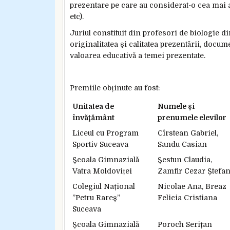
prezentare pe care au considerat-o cea mai at
etc).
Juriul constituit din profesori de biologie di
originalitatea şi calitatea prezentării, docume
valoarea educativă a temei prezentate.
Premiile obținute au fost:
Unitatea de
Numele şi
învăţământ
prenumele elevilor
Liceul cu Program
Cîrstean Gabriel,
Sportiv Suceava
Sandu Casian
Școala Gimnazială
Șestun Claudia,
Vatra Moldoviței
Zamfir Cezar Ștefa
Colegiul Național
Nicolae Ana, Breaz
”Petru Rareș”
Felicia Cristiana
Suceava
Școala Gimnazială
Poroch Serițan