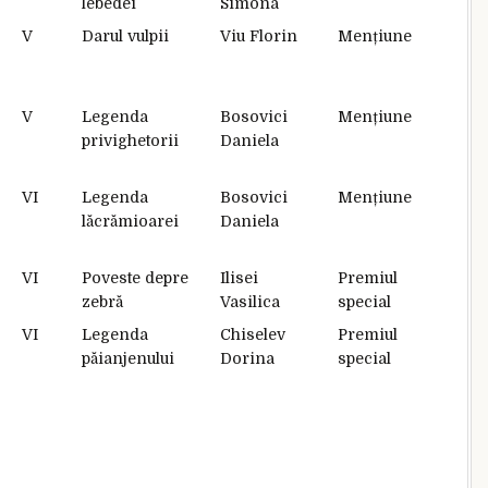
lebedei
Simona
V
Darul vulpii
Viu Florin
Mențiune
V
Legenda
Bosovici
Mențiune
privighetorii
Daniela
VI
Legenda
Bosovici
Mențiune
lăcrămioarei
Daniela
VI
Poveste depre
Ilisei
Premiul
zebră
Vasilica
special
VI
Legenda
Chiselev
Premiul
păianjenului
Dorina
special