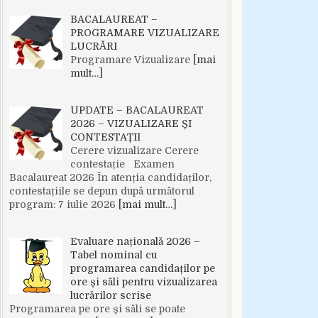
BACALAUREAT –
PROGRAMARE VIZUALIZARE
LUCRĂRI
Programare Vizualizare
[mai
mult…]
UPDATE – BACALAUREAT
2026 – VIZUALIZARE ȘI
CONTESTAȚII
Cerere vizualizare Cerere
contestație Examen
Bacalaureat 2026 În atenția candidaților,
contestațiile se depun după următorul
program: 7 iulie 2026
[mai mult…]
Evaluare națională 2026 –
Tabel nominal cu
programarea candidaților pe
ore și săli pentru vizualizarea
lucrărilor scrise
Programarea pe ore și săli se poate