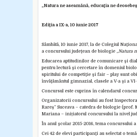
„Natura ne aseamănă, educaţia ne deosebeş
Ediţia a IX-a, 10 iunie 2017
Sâmbătă, 10 iunie 2017, la de Colegiul Naţion
a concursului judeţean de biologie „
Natura n
Educarea aptitudinilor de comunicare şi dialo
pentru lectură şi cercetare în domeniul biolo
spiritului de competiţie şi fair – play sunt o
învăţământul gimnazial, clasele a V-a şi a VI-
Concursul este cuprins în calendarul concurs
Organizatorii concursului au fost Inspectora
Rareș” Suceava – catedra de biologie (prof
Mariana – inițiatorul concursului la nivel ju
În anul şcolar 2015-2016, tema concursului a
Cei 42 de elevi participanţi au selectat o te