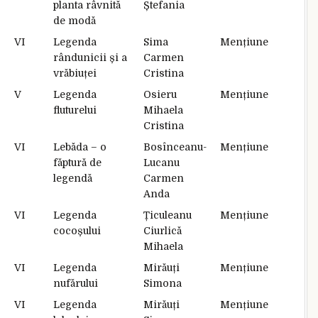
planta râvnită
Ștefania
de modă
VI
Legenda
Sima
Mențiune
rândunicii și a
Carmen
vrăbiuței
Cristina
V
Legenda
Osieru
Mențiune
fluturelui
Mihaela
Cristina
VI
Lebăda – o
Bosînceanu-
Mențiune
făptură de
Lucanu
legendă
Carmen
Anda
VI
Legenda
Țiculeanu
Mențiune
cocoșului
Ciurlică
Mihaela
VI
Legenda
Mirăuți
Mențiune
nufărului
Simona
VI
Legenda
Mirăuți
Mențiune