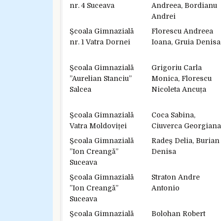
nr. 4 Suceava
Andreea, Bordianu
Andrei
Școala Gimnazială
Florescu Andreea
nr. 1 Vatra Dornei
Ioana, Gruia Denisa
Școala Gimnazială
Grigoriu Carla
”Aurelian Stanciu”
Monica, Florescu
Salcea
Nicoleta Ancuța
Școala Gimnazială
Coca Sabina,
Vatra Moldoviței
Ciuverca Georgiana
Școala Gimnazială
Radeș Delia, Burian
”Ion Creangă”
Denisa
Suceava
Școala Gimnazială
Straton Andre
”Ion Creangă”
Antonio
Suceava
Școala Gimnazială
Bolohan Robert