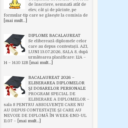
de înscriere, semnată atât de
elev, cât și de părinte, pe
formular-tip care se găsește la comisia de
[mai mult…]
DIPLOME BACALAUREAT
Se eliberează diplomele celor
care au depus contestații. AZI,
LUNI 13.07.2026, SALA 8, după
următoarea planificare: 12A –
14 – 14.10 12B
[mai mult…]
BACALAUREAT 2026 –
ELIBERAREA DIPLOMELOR
ȘI DOSARELOR PERSONALE
PROGRAM SPECIAL DE
ELIBERARE A DIPLOMELOR –
sala 8 PENTRU ABSOLVENȚII CARE NU
AU DEPUS CONTESTAȚIE ȘI CARE AU
NEVOIE DE DIPLOMĂ ÎN WEEK-END-UL
11.07 –
[mai mult…]