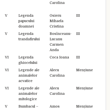
Carolina
V
Legenda
Osieru
III
papucului
Mihaela
doamnei
Cristina
V
Legenda
Bosînceanu-
III
trandafirului
Lucanu
Carmen
Anda
VI
Legenda
Coca Ioana
III
ghiocelului
VI
Legende ale
Alecu
Mențiune
animalelor
Carolina
acvatice
VI
Legende ale
Alecu
Mențiune
animalelor
Carolina
mitologice
V
Bumbacul –
Amos
Mențiune