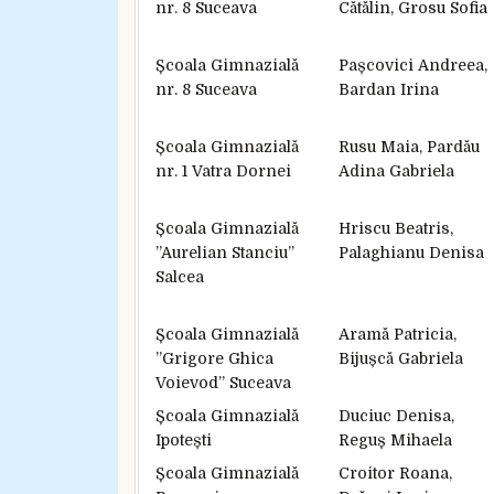
nr. 8 Suceava
Cătălin, Grosu Sofia
Școala Gimnazială
Pașcovici Andreea,
nr. 8 Suceava
Bardan Irina
Școala Gimnazială
Rusu Maia, Pardău
nr. 1 Vatra Dornei
Adina Gabriela
Școala Gimnazială
Hriscu Beatris,
”Aurelian Stanciu”
Palaghianu Denisa
Salcea
Școala Gimnazială
Aramă Patricia,
”Grigore Ghica
Bijușcă Gabriela
Voievod” Suceava
Școala Gimnazială
Duciuc Denisa,
Ipotești
Reguș Mihaela
Școala Gimnazială
Croitor Roana,