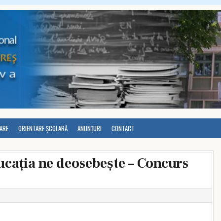
LARE
ORIENTARE ȘCOLARĂ
ANUNȚURI
CONTACT
cația ne deosebește – Concurs