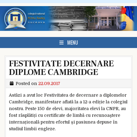
Skip to content
MENU
FESTIVITATE DECERNARE
DIPLOME CAMBRIDGE
Posted on
22.09.2017
Astăzi a avut loc Festivitatea de decernare a diplomelor
Cambridge, manifestare aflată la a 12-a ediție la colegiul
nostru. Peste 150 de elevi, majoritatea elevi la CNPR, au
fost răsplătiți cu certificate de limbă cu recunoaștere
internațională pentru efortul și pasiunea depuse în
studiul limbii engleze.