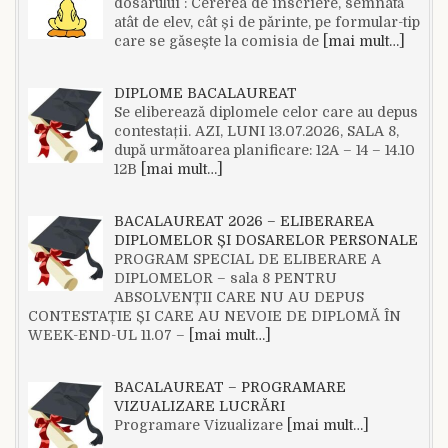
dosarului : Cererea de înscriere, semnată
atât de elev, cât și de părinte, pe formular-tip
care se găsește la comisia de
[mai mult…]
DIPLOME BACALAUREAT
Se eliberează diplomele celor care au depus
contestații. AZI, LUNI 13.07.2026, SALA 8,
după următoarea planificare: 12A – 14 – 14.10
12B
[mai mult…]
BACALAUREAT 2026 – ELIBERAREA
DIPLOMELOR ȘI DOSARELOR PERSONALE
PROGRAM SPECIAL DE ELIBERARE A
DIPLOMELOR – sala 8 PENTRU
ABSOLVENȚII CARE NU AU DEPUS
CONTESTAȚIE ȘI CARE AU NEVOIE DE DIPLOMĂ ÎN
WEEK-END-UL 11.07 –
[mai mult…]
BACALAUREAT – PROGRAMARE
VIZUALIZARE LUCRĂRI
Programare Vizualizare
[mai mult…]