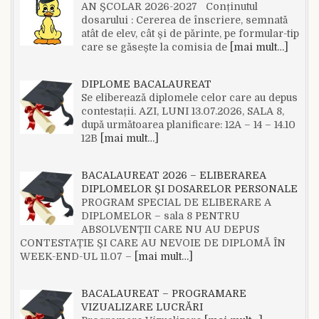
AN ȘCOLAR 2026-2027 Conținutul
dosarului : Cererea de înscriere, semnată
atât de elev, cât și de părinte, pe formular-tip
care se găsește la comisia de
[mai mult…]
DIPLOME BACALAUREAT
Se eliberează diplomele celor care au depus
contestații. AZI, LUNI 13.07.2026, SALA 8,
după următoarea planificare: 12A – 14 – 14.10
12B
[mai mult…]
BACALAUREAT 2026 – ELIBERAREA
DIPLOMELOR ȘI DOSARELOR PERSONALE
PROGRAM SPECIAL DE ELIBERARE A
DIPLOMELOR – sala 8 PENTRU
ABSOLVENȚII CARE NU AU DEPUS
CONTESTAȚIE ȘI CARE AU NEVOIE DE DIPLOMĂ ÎN
WEEK-END-UL 11.07 –
[mai mult…]
BACALAUREAT – PROGRAMARE
VIZUALIZARE LUCRĂRI