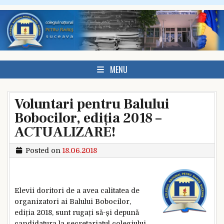
Skip to content
MENU
Voluntari pentru Balului
Bobocilor, ediția 2018 –
ACTUALIZARE!
Posted on
18.06.2018
Elevii doritori de a avea calitatea de
organizatori ai Balului Bobocilor,
ediția 2018, sunt rugați să-și depună
candidatura la secretariatul colegiului