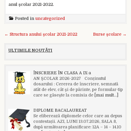
anul școlar 2021-2022.
Posted in
uncategorized
Navigare în articole
← Structura anului școlar 2021-2022
Burse școlare →
ULTIMILE NOUTĂȚI
ÎNSCRIERE ÎN CLASA A IX-a
AN ȘCOLAR 2026-2027 Conținutul
dosarului : Cererea de înscriere, semnată
atât de elev, cât și de părinte, pe formular-tip
care se găsește la comisia de
[mai mult…]
DIPLOME BACALAUREAT
Se eliberează diplomele celor care au depus
contestații. AZI, LUNI 13.07.2026, SALA 8,
după următoarea planificare: 12A – 14 – 14.10