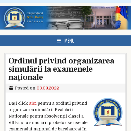
Skip to content
MENU
Ordinul privind organizarea
simulării la examenele
naționale
Posted on
03.03.2022
Dați click
aici
pentru a ordinul privind
organizarea simulării Evaluării
Naționale pentru absolvenții clasei a
VIII-a și a simulării probelor scrise ale
examenului național de bacalaureat în