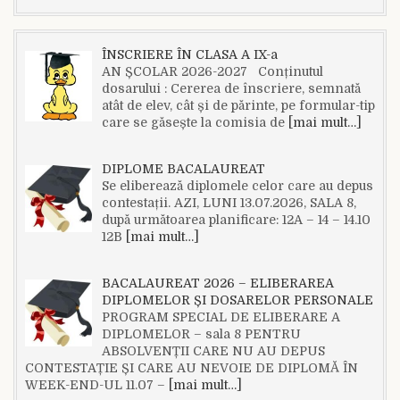
ÎNSCRIERE ÎN CLASA A IX-a
AN ȘCOLAR 2026-2027 Conținutul
dosarului : Cererea de înscriere, semnată
atât de elev, cât și de părinte, pe formular-tip
care se găsește la comisia de
[mai mult…]
DIPLOME BACALAUREAT
Se eliberează diplomele celor care au depus
contestații. AZI, LUNI 13.07.2026, SALA 8,
după următoarea planificare: 12A – 14 – 14.10
12B
[mai mult…]
BACALAUREAT 2026 – ELIBERAREA
DIPLOMELOR ȘI DOSARELOR PERSONALE
PROGRAM SPECIAL DE ELIBERARE A
DIPLOMELOR – sala 8 PENTRU
ABSOLVENȚII CARE NU AU DEPUS
CONTESTAȚIE ȘI CARE AU NEVOIE DE DIPLOMĂ ÎN
WEEK-END-UL 11.07 –
[mai mult…]