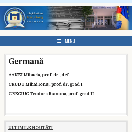
Skip to content
MENU
Germană
AANEI Mihaela, prof. dr., def.
CRUDU Mihai Ionuț, prof. dr. grad I
GRECIUC Teodora Ramona, prof. grad II
ULTIMILE NOUTĂȚI