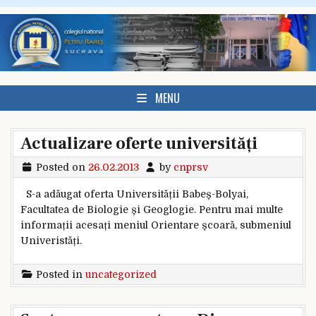
Skip to content
MENU
Actualizare oferte universități
Posted on
26.02.2013
by
cnprsv
S-a adăugat oferta Universității Babeș-Bolyai,
Facultatea de Biologie și Geoglogie. Pentru mai multe
informații acesați meniul Orientare școară, submeniul
Univeristăți.
Posted in
uncategorized