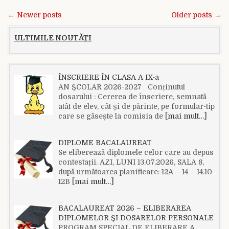
Navigare în articole
← Newer posts
Older posts →
ULTIMILE NOUTĂȚI
ÎNSCRIERE ÎN CLASA A IX-a
AN ȘCOLAR 2026-2027 Conținutul
dosarului : Cererea de înscriere, semnată
atât de elev, cât și de părinte, pe formular-tip
care se găsește la comisia de
[mai mult…]
DIPLOME BACALAUREAT
Se eliberează diplomele celor care au depus
contestații. AZI, LUNI 13.07.2026, SALA 8,
după următoarea planificare: 12A – 14 – 14.10
12B
[mai mult…]
BACALAUREAT 2026 – ELIBERAREA
DIPLOMELOR ȘI DOSARELOR PERSONALE
PROGRAM SPECIAL DE ELIBERARE A