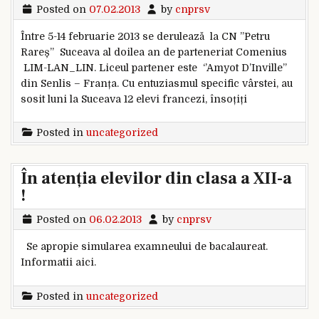
Posted on
07.02.2013
by
cnprsv
Între 5-14 februarie 2013 se derulează la CN ”Petru
Rareș” Suceava al doilea an de parteneriat Comenius
LIM-LAN_LIN. Liceul partener este ‘’Amyot D’Inville”
din Senlis – Franța. Cu entuziasmul specific vârstei, au
sosit luni la Suceava 12 elevi francezi, însoțiți
Posted in
uncategorized
În atenția elevilor din clasa a XII-a
!
Posted on
06.02.2013
by
cnprsv
Se apropie simularea examneului de bacalaureat.
Informatii aici.
Posted in
uncategorized