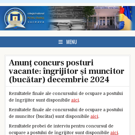
Skip to content
MENU
Anunț concurs posturi
vacante: îngrijitor și muncitor
(bucătar) decembrie 2024
Rezultatele finale ale concursului de ocupare a postului
de îngrijitor sunt disponibile
aici
.
Rezultatele finale ale concursului de ocupare a postului
de muncitor (bucătar) sunt disponibile
aici
.
Rezultatele probei de interviu pentru concursul de
ocupare a postului de îngrijitor sunt disponibile
aici
.