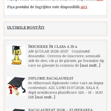
Fișa postului de îngrijitor este disponibilă
aici
.
ULTIMILE NOUTĂȚI
ÎNSCRIERE ÎN CLASA A IX-a
AN ȘCOLAR 2026-2027 Conținutul
dosarului : Cererea de înscriere, semnată
atât de elev, cât și de părinte, pe formular-tip
care se găsește la comisia de
[mai mult…]
DIPLOME BACALAUREAT
Se eliberează diplomele celor care au depus
contestații. AZI, LUNI 13.07.2026, SALA 8,
după următoarea planificare: 12A – 14 – 14.10
12B
[mai mult…]
BACALAUREAT 2026 – ELIBERAREA