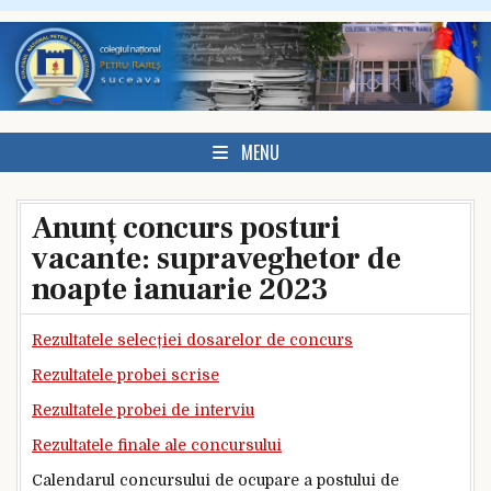
Skip to content
MENU
Anunț concurs posturi
vacante: supraveghetor de
noapte ianuarie 2023
Rezultatele selecției dosarelor de concurs
Rezultatele probei scrise
Rezultatele probei de interviu
Rezultatele finale ale concursului
Calendarul concursului de ocupare a postului de