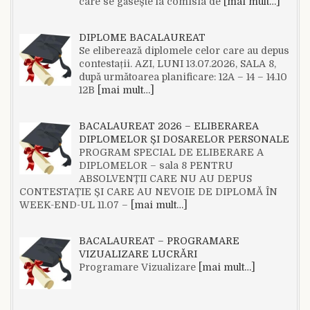
care se găsește la comisia de
[mai mult…]
DIPLOME BACALAUREAT
Se eliberează diplomele celor care au depus
contestații. AZI, LUNI 13.07.2026, SALA 8,
după următoarea planificare: 12A – 14 – 14.10
12B
[mai mult…]
BACALAUREAT 2026 – ELIBERAREA
DIPLOMELOR ȘI DOSARELOR PERSONALE
PROGRAM SPECIAL DE ELIBERARE A
DIPLOMELOR – sala 8 PENTRU
ABSOLVENȚII CARE NU AU DEPUS
CONTESTAȚIE ȘI CARE AU NEVOIE DE DIPLOMĂ ÎN
WEEK-END-UL 11.07 –
[mai mult…]
BACALAUREAT – PROGRAMARE
VIZUALIZARE LUCRĂRI
Programare Vizualizare
[mai mult…]