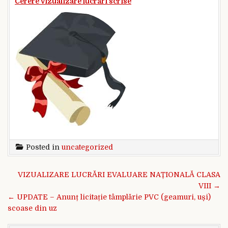
Cerere vizualizare lucrări scrise
Posted in
uncategorized
Navigare în articole
VIZUALIZARE LUCRĂRI EVALUARE NAȚIONALĂ CLASA
VIII →
← UPDATE – Anunț licitație tâmplărie PVC (geamuri, uși)
scoase din uz