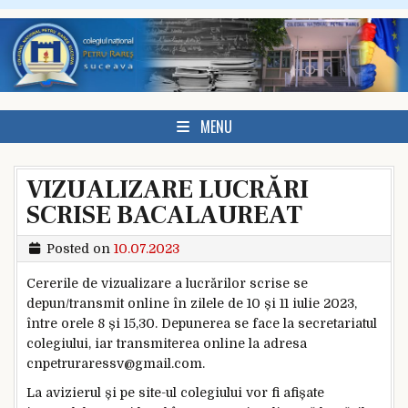
Skip to content
MENU
VIZUALIZARE LUCRĂRI
SCRISE BACALAUREAT
Posted on
10.07.2023
Cererile de vizualizare a lucrărilor scrise se
depun/transmit online în zilele de 10 și 11 iulie 2023,
între orele 8 și 15,30. Depunerea se face la secretariatul
colegiului, iar transmiterea online la adresa
cnpetruraressv@gmail.com.
La avizierul și pe site-ul colegiului vor fi afișate