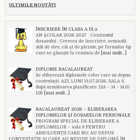
ULTIMILE NOUTĂȚI
ÎNSCRIERE ÎN CLASA A IX-a
AN ȘCOLAR 2026-2027 Conținutul
dosarului : Cererea de înscriere, semnată
atât de elev, cât și de părinte, pe formular-tip
care se găsește la comisia de
[mai mult…]
DIPLOME BACALAUREAT
Se eliberează diplomele celor care au depus
contestații. AZI, LUNI 13.07.2026, SALA 8,
după următoarea planificare: 12A – 14 – 14.10
12B
[mai mult…]
BACALAUREAT 2026 – ELIBERAREA
DIPLOMELOR ȘI DOSARELOR PERSONALE
PROGRAM SPECIAL DE ELIBERARE A
DIPLOMELOR – sala 8 PENTRU
ABSOLVENȚII CARE NU AU DEPUS
CONTESTAȚIE ȘI CARE AU NEVOIE DE DIPLOMĂ ÎN